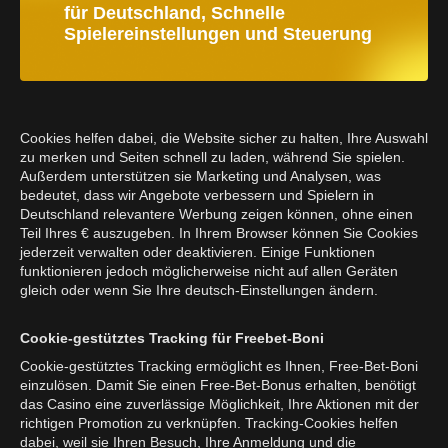
für Deutschland, Schnelle
Spielereinstellungen und Steuerung
Cookies helfen dabei, die Website sicher zu halten, Ihre Auswahl
zu merken und Seiten schnell zu laden, während Sie spielen.
Außerdem unterstützen sie Marketing und Analysen, was
bedeutet, dass wir Angebote verbessern und Spielern in
Deutschland relevantere Werbung zeigen können, ohne einen
Teil Ihres € auszugeben. In Ihrem Browser können Sie Cookies
jederzeit verwalten oder deaktivieren. Einige Funktionen
funktionieren jedoch möglicherweise nicht auf allen Geräten
gleich oder wenn Sie Ihre deutsch-Einstellungen ändern.
Cookie-gestütztes Tracking für Freebet-Boni
Cookie-gestütztes Tracking ermöglicht es Ihnen, Free-Bet-Boni
einzulösen. Damit Sie einen Free-Bet-Bonus erhalten, benötigt
das Casino eine zuverlässige Möglichkeit, Ihre Aktionen mit der
richtigen Promotion zu verknüpfen. Tracking-Cookies helfen
dabei, weil sie Ihren Besuch, Ihre Anmeldung und die