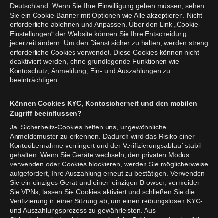
Deutschland. Wenn Sie Ihre Einwilligung geben müssen, sehen
Sie ein Cookie-Banner mit Optionen wie Alle akzeptieren, Nicht
erforderliche ablehnen und Anpassen. Über den Link „Cookie-
Einstellungen“ der Website können Sie Ihre Entscheidung
jederzeit ändern. Um den Dienst sicher zu halten, werden streng
erforderliche Cookies verwendet. Diese Cookies können nicht
deaktiviert werden, ohne grundlegende Funktionen wie
Kontoschutz, Anmeldung, Ein- und Auszahlungen zu
beeinträchtigen.
Können Cookies KYC, Kontosicherheit und den mobilen
Zugriff beeinflussen?
Ja. Sicherheits-Cookies helfen uns, ungewöhnliche
Anmeldemuster zu erkennen. Dadurch wird das Risiko einer
Kontoübernahme verringert und der Verifizierungsablauf stabil
gehalten. Wenn Sie Geräte wechseln, den privaten Modus
verwenden oder Cookies blockieren, werden Sie möglicherweise
aufgefordert, Ihre Auszahlung erneut zu bestätigen. Verwenden
Sie ein einziges Gerät und einen einzigen Browser, vermeiden
Sie VPNs, lassen Sie Cookies aktiviert und schließen Sie die
Verifizierung in einer Sitzung ab, um einen reibungslosen KYC-
und Auszahlungsprozess zu gewährleisten. Aus