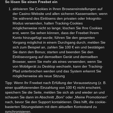
So lösen Sie einen Freebet ein
aktivieren Sie Cookies in Ihren Browsereinstellungen auf
der Casino-Website und allen sicheren Kassenseiten; wenn
Sie während des Einlösens den privaten oder Inkognito-
Modus verwenden, halten Tracking-Cookies
möglicherweise nicht so lange; löschen Sie Ihre Cookies
erst, wenn Sie sehen können, dass der Freebet Ihrem
Konto hinzugefügt wurde; führen Sie den gesamten
Vorgang möglichst in einem Durchgang durch; melden Sie
sich zum Beispiel an, zahlen Sie 100 € ein und bestätigen
Sie dann den Bonus; starten und beenden Sie den
Einlösevorgang auf demselben Gerät und demselben
Browser, wenn Sie mehr als eines verwenden; wenn Sie
von Mobilgerät zu Desktop wechseln, kann der Tracking-
Pfad unterbrochen werden und das System erkennt Sie
möglicherweise als neue Sitzung
Tipp: Wenn Ihr Freebet nach Erfüllung der Voraussetzung (z. B.
einer qualifizierenden Einzahlung von 100 €) nicht erscheint,
speichern Sie die Seite, melden Sie sich ab und wieder an und
schauen Sie dann im Abschnitt „Boni“ oder „Meine Promotionen“
nach, bevor Sie den Support kontaktieren. Dies hilft, die cookie-
basierten Sitzungsdaten mit dem aktuellen Kontostand zu
synchronisieren.