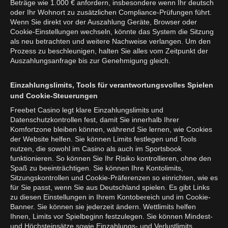
Beträge wie 1.000 € anfordern, insbesondere wenn Ihr deutsch
oder Ihr Wohnort zu zusätzlichen Compliance-Prüfungen führt.
Wenn Sie direkt vor der Auszahlung Geräte, Browser oder
Cookie-Einstellungen wechseln, könnte das System die Sitzung
als neu betrachten und weitere Nachweise verlangen. Um den
Prozess zu beschleunigen, halten Sie alles vom Zeitpunkt der
Auszahlungsanfrage bis zur Genehmigung gleich.
Einzahlungslimits, Tools für verantwortungsvolles Spielen
und Cookie-Steuerungen
Freebet Casino legt klare Einzahlungslimits und
Datenschutzkontrollen fest, damit Sie innerhalb Ihrer
Komfortzone bleiben können, während Sie lernen, wie Cookies
der Website helfen. Sie können Limits festlegen und Tools
nutzen, die sowohl im Casino als auch im Sportsbook
funktionieren. So können Sie Ihr Risiko kontrollieren, ohne den
Spaß zu beeinträchtigen. Sie können Ihre Kontolimits,
Sitzungskontrollen und Cookie-Präferenzen so einrichten, wie es
für Sie passt, wenn Sie aus Deutschland spielen. Es gibt Links
zu diesen Einstellungen in Ihrem Kontobereich und im Cookie-
Banner. Sie können sie jederzeit ändern. Wettlimits helfen
Ihnen, Limits vor Spielbeginn festzulegen. Sie können Mindest-
und Höchsteinsätze sowie Einzahlungs- und Verlustlimits