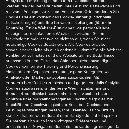
Analytik und Marketing können durch Cookies unterstützt
werden, die der Website helfen, ihre Leistung zu bewerten und
relevante Anzeigen zu zeigen. Es gibt zwei Orte, an denen Sie
Cookies steuern können: das Cookie-Banner (für schnelle
Entscheidungen) und Ihre Browsereinstellungen (für mehr
Kontrolle). Einige Website-Funktionen wie personalisierte
Anzeigen oder einfacheres Wechseln zwischen Seiten
funktionieren möglicherweise nicht so gut, wenn Sie nicht
notwendige Cookies deaktivieren. Alle Cookies erlauben –
sowohl erforderliche als auch optionale – damit Sie alle Website-
Funktionen voll nutzen und die Website an Ihre Bedürfnisse
anpassen können. Durch das Ablehnen nicht notwendiger
Cookies können Sie Tracking und Personalisierung
einschränken. Anpassen bedeutet, eigene Kategorien wie
Analytik- oder Marketing-Cookies auszuwählen. Mit
erforderlichen Cookies zu bleiben und gegebenenfalls Analytik-
Cookies zuzulassen, ist der beste Weg, Privatsphäre und
Benutzerfreundlichkeit auszubalancieren. Zusätzlich zur
Kontrolle über marketingbezogenes Tracking trägt dies zur
Stabilität und Geschwindigkeit der Seite bei. Cookies und
Leistungseinstellungen helfen, Ihre Freebet-Casino-Sitzung
stabil zu halten, wenn Sie auf dem Handy oder Tablet spielen.
Sie merken sich auch Ihre wichtigsten Präferenzen und
erleichtern die Navigation. Sie bieten außerdem grundlegende